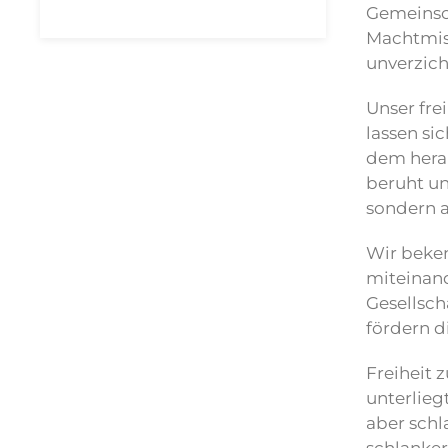
Gemeinsch
Machtmis
unverzich
Unser fre
lassen si
dem herau
beruht un
sondern a
Wir beken
miteinand
Gesellsch
fördern d
Freiheit 
unterlieg
aber schl