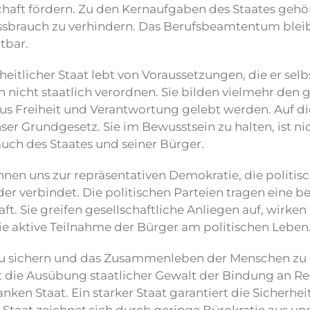
aft fördern. Zu den Kernaufgaben des Staates gehör
sbrauch zu verhindern. Das Berufsbeamtentum blei
tbar.
iheitlicher Staat lebt von Voraussetzungen, die er s
ch nicht staatlich verordnen. Sie bilden vielmehr de
s Freiheit und Verantwortung gelebt werden. Auf die
ser Grundgesetz. Sie im Bewusstsein zu halten, ist ni
uch des Staates und seiner Bürger.
nen uns zur repräsentativen Demokratie, die polit
er verbindet. Die politischen Parteien tragen eine 
aft. Sie greifen gesellschaftliche Anliegen auf, wirke
ie aktive Teilnahme der Bürger am politischen Leben
zu sichern und das Zusammenleben der Menschen zu o
t die Ausübung staatlicher Gewalt der Bindung an Rech
anken Staat. Ein starker Staat garantiert die Sicherhe