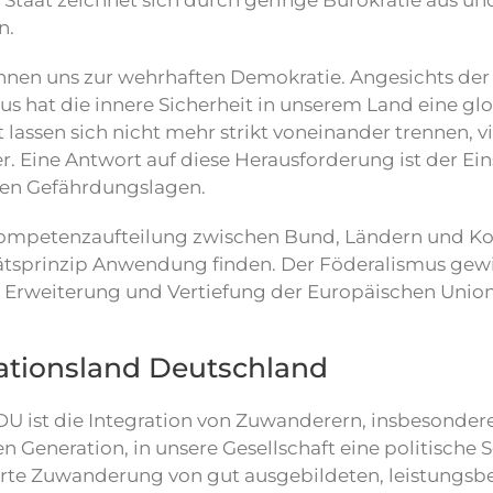
 Staat zeichnet sich durch geringe Bürokratie aus und f
n.
nen uns zur wehrhaften Demokratie. Angesichts der
us hat die innere Sicherheit in unserem Land eine gl
t lassen sich nicht mehr strikt voneinander trennen,
r. Eine Antwort auf diese Herausforderung ist der E
en Gefährdungslagen.
Kompetenzaufteilung zwischen Bund, Ländern und K
tsprinzip Anwendung finden. Der Föderalismus gewi
 Erweiterung und Vertiefung der Europäischen Unio
ationsland Deutschland
DU ist die Integration von Zuwanderern, insbesonde
en Generation, in unsere Gesellschaft eine politische
erte Zuwanderung von gut ausgebildeten, leistungsbe