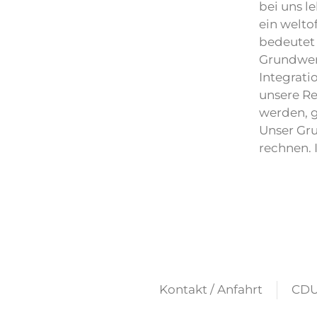
bei uns l
ein welto
bedeutet 
Grundwert
Integrati
unsere Re
werden, g
Unser Gru
rechnen. I
Kontakt / Anfahrt
CDU