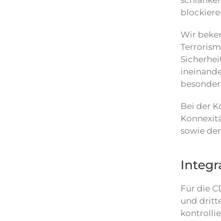
schlanker
blockiere
Wir beken
Terrorism
Sicherhei
ineinande
besonder
Bei der 
Konnexitä
sowie der
Integr
Für die C
und dritt
kontrolli