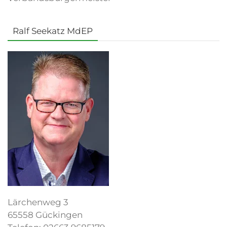
Ralf Seekatz MdEP
Lärchenweg 3
65558 Gückingen