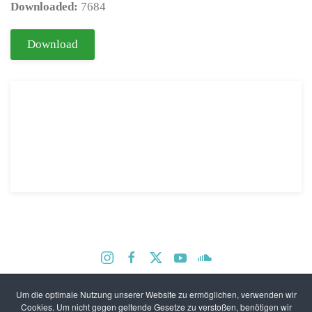
Downloaded:
7684
Download
Um die optimale Nutzung unserer Website zu ermöglichen, verwenden wir
Kontakt / Anfahrt
CDU Rheinland-Pfalz
Cookies. Um nicht gegen geltende Gesetze zu verstoßen, benötigen wir