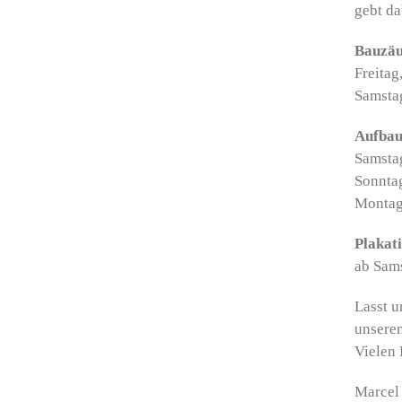
gebt da
Bauzäu
Freitag
Samstag
Aufbau
Samstag
Sonntag
Montag,
Plakat
ab Sams
Lasst 
unseren
Vielen 
Marcel 