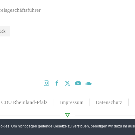
eisgeschäftsführer
ück
CDU Rheinland-Pfalz
Impressum
Datenschutz
kies. Um nicht gegen geltende Gesetze zu verstoßen, benötigen wir dazu Ihr ausd
ight © 2020 CDU Kreisverband Westerwald. Alle Rechte vorbeh