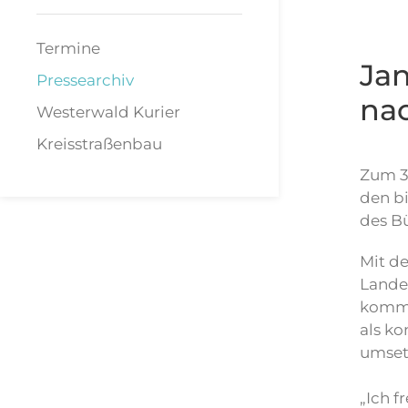
Termine
Jan
Pressearchiv
na
Westerwald Kurier
Kreisstraßenbau
Zum 3
den b
des B
Mit d
Landes
kommun
als ko
umset
„Ich f