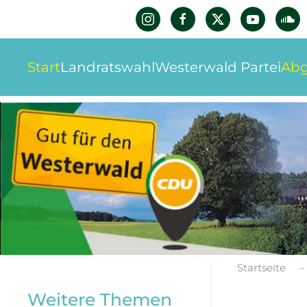
Zum Hauptinhalt springen
Start
Landratswahl
Westerwald Partei
Abg
Startseite
Weitere Themen