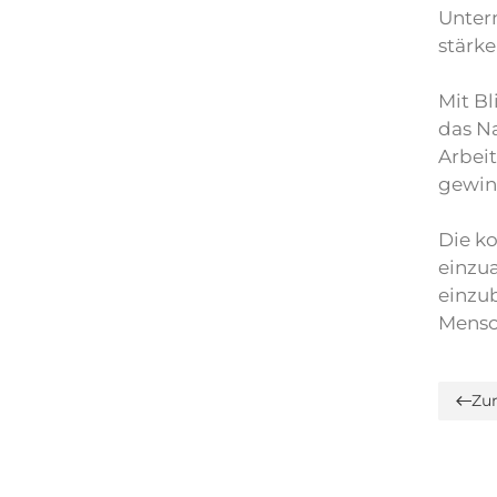
Unter
stärke
Mit B
das N
Arbeit
gewinn
Die k
einzua
einzub
Mensc
Zu