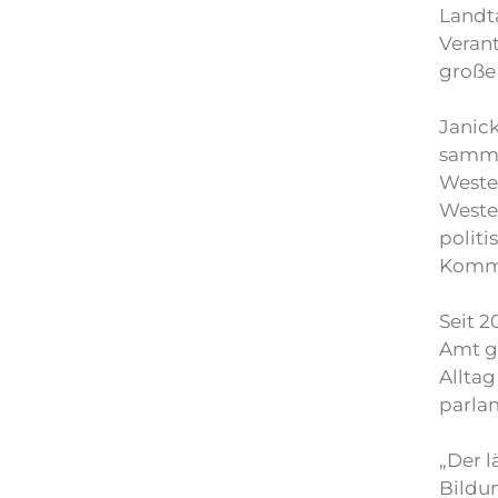
Landta
Veran
große 
Janick
sammel
Wester
Weste
politi
Kommu
Seit 
Amt ge
Alltag
parla
„Der l
Bildu