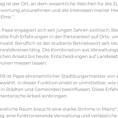
g ist der Ort, an dem wesentliche Weichen für die Z
twortung anzunehmen und die Interessen meiner Heima
Ehre.“
 Pape engagiert sich seit jungen Jahren politisch. Ber
te früh Erfahrungen in der Parteiarbeit auf Orts- u
wald. Beruflich ist der studierte Betriebswirt seit n
rwaldkreises tätig. Die Kombination aus Verwaltung
schen Ansatz bis heute. Entscheidungen auf Landesebe
nen messen lassen.
2019 ist Pape ehrenamtlicher Stadtbürgermeister von
wählt. In dieser Funktion erlebt er unmittelbar, wi
 in Städten und Gemeinden beeinflussen. Diese Erfa
mentarische Arbeit einbringen.
ändliche Raum braucht eine starke Stimme in Mainz“,
ng, eine funktionierende Verwaltung und verlässlic