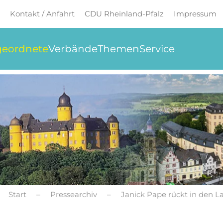
Kontakt / Anfahrt
CDU Rheinland-Pfalz
Impressum
eordnete
Verbände
Themen
Service
Start
Pressearchiv
Janick Pape rückt in den L